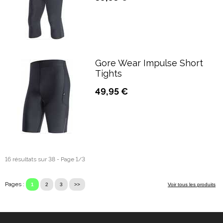
Gore Wear Impulse Short
Tights
49,95 €
16 résultats sur 38 - Page 1/3
Pages :
1
2
3
>>
Voir tous les produits