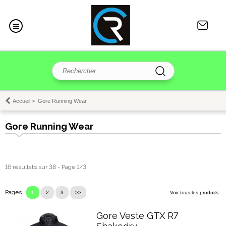
Accueil
>
Gore Running Wear
Gore Running Wear
16 résultats sur 38 - Page 1/3
Pages :
1
2
3
>>
Voir tous les produits
Gore Veste GTX R7