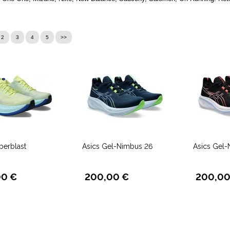
2
3
4
5
>>
perblast
Asics Gel-Nimbus 26
Asics Gel-
00 €
200,00 €
200,00