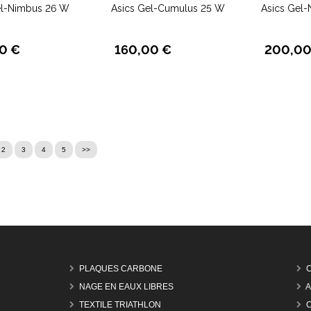
el-Nimbus 26 W
Asics Gel-Cumulus 25 W
Asics Gel
0 €
160,00 €
200,00
2
3
4
5
>>
PLAQUES CARBONE
NAGE EN EAUX LIBRES
A
TEXTILE TRIATHLON