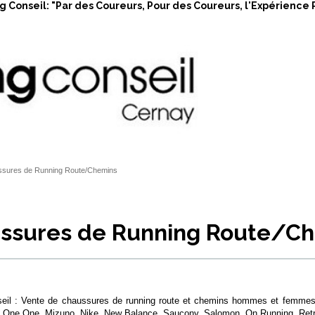
 Conseil: "Par des Coureurs, Pour des Coureurs, l'Expérience 
sures de Running Route/Chemins
ssures de Running Route/C
eil : Vente de chaussures de running route et chemins hommes et femmes 
 One One, Mizuno, Nike, New Balance, Saucony, Salomon, On Running. Retr