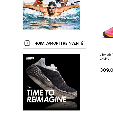
HOKA,L'AMORTI REINVENTÉ
Nike Ai
Next%
309,