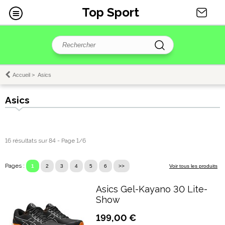
Top Sport
Accueil
>
Asics
Asics
16 résultats sur 84 - Page 1/6
Pages :
1
2
3
4
5
6
>>
Voir tous les produits
Asics Gel-Kayano 30 Lite-
Show
199,00 €