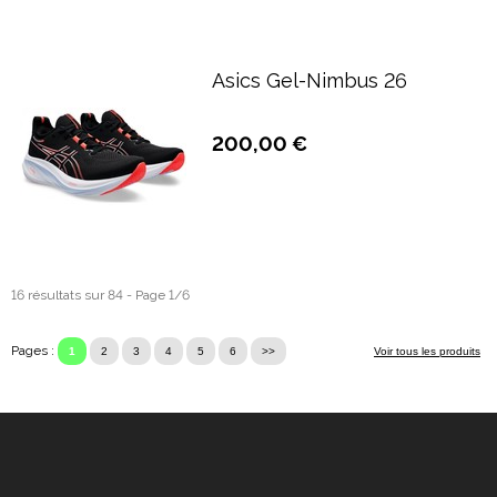
Asics Gel-Nimbus 26
200,00 €
16 résultats sur 84 - Page 1/6
Pages :
1
2
3
4
5
6
>>
Voir tous les produits