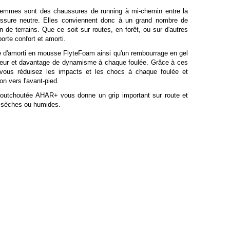
emmes sont des chaussures de running à mi-chemin entre la
aussure neutre. Elles conviennent donc à un grand nombre de
n de terrains. Que ce soit sur routes, en forêt, ou sur d'autres
orte confort et amorti.
gie d'amorti en mousse FlyteFoam ainsi qu'un rembourrage en gel
uceur et davantage de dynamisme à chaque foulée. Grâce à ces
vous réduisez les impacts et les chocs à chaque foulée et
lon vers l'avant-pied.
utchoutée AHAR+ vous donne un grip important sur route et
s sèches ou humides.