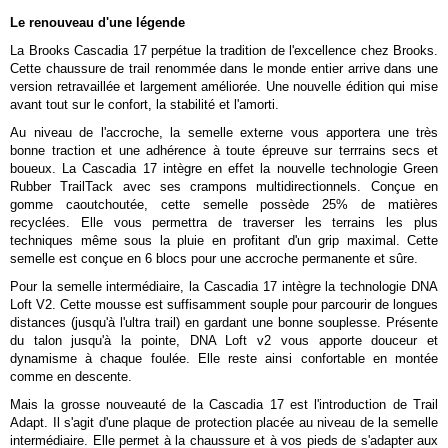
Le renouveau d'une légende
La Brooks Cascadia 17 perpétue la tradition de l'excellence chez Brooks.
Cette chaussure de trail renommée dans le monde entier arrive dans une
version retravaillée et largement améliorée. Une nouvelle édition qui mise
avant tout sur le confort, la stabilité et l'amorti.
Au niveau de l'accroche, la semelle externe vous apportera une très
bonne traction et une adhérence à toute épreuve sur terrrains secs et
boueux. La Cascadia 17 intègre en effet la nouvelle technologie Green
Rubber TrailTack avec ses crampons multidirectionnels. Conçue en
gomme caoutchoutée, cette semelle possède 25% de matières
recyclées. Elle vous permettra de traverser les terrains les plus
techniques même sous la pluie en profitant d'un grip maximal. Cette
semelle est conçue en 6 blocs pour une accroche permanente et sûre.
Pour la semelle intermédiaire, la Cascadia 17 intègre la technologie DNA
Loft V2. Cette mousse est suffisamment souple pour parcourir de longues
distances (jusqu'à l'ultra trail) en gardant une bonne souplesse. Présente
du talon jusqu'à la pointe, DNA Loft v2 vous apporte douceur et
dynamisme à chaque foulée. Elle reste ainsi confortable en montée
comme en descente.
Mais la grosse nouveauté de la Cascadia 17 est l'introduction de Trail
Adapt. Il s'agit d'une plaque de protection placée au niveau de la semelle
intermédiaire. Elle permet à la chaussure et à vos pieds de s'adapter aux