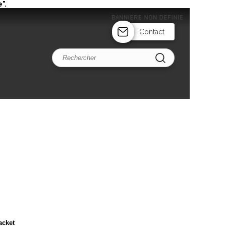
".
Contact
acket