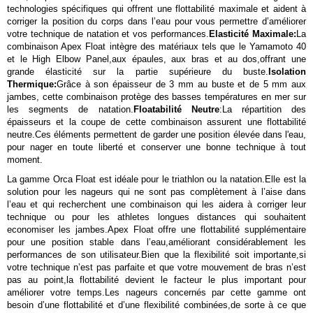
technologies spécifiques qui offrent une flottabilité maximale et aident à
corriger la position du corps dans l’eau pour vous permettre d’améliorer
votre technique de natation et vos performances.
Elasticité Maximale:
La
combinaison Apex Float intègre des matériaux tels que le Yamamoto 40
et le High Elbow Panel,aux épaules, aux bras et au dos,offrant une
grande élasticité sur la partie supérieure du buste.
Isolation
Thermique:
Grâce à son épaisseur de 3 mm au buste et de 5 mm aux
jambes, cette combinaison protège des basses températures en mer sur
les segments de natation.
Floatabilité Neutre
:La répartition des
épaisseurs et la coupe de cette combinaison assurent une flottabilité
neutre.Ces éléments permettent de garder une position élevée dans l'eau,
pour nager en toute liberté et conserver une bonne technique à tout
moment.
La gamme Orca Float est idéale pour le triathlon ou la natation.Elle est la
solution pour les nageurs qui ne sont pas complètement à l’aise dans
l’eau et qui recherchent une combinaison qui les aidera à corriger leur
technique ou pour les athletes longues distances qui souhaitent
economiser les jambes.Apex Float offre une flottabilité supplémentaire
pour une position stable dans l’eau,améliorant considérablement les
performances de son utilisateur.Bien que la flexibilité soit importante,si
votre technique n’est pas parfaite et que votre mouvement de bras n’est
pas au point,la flottabilité devient le facteur le plus important pour
améliorer votre temps.Les nageurs concernés par cette gamme ont
besoin d’une flottabilité et d’une flexibilité combinées,de sorte à ce que