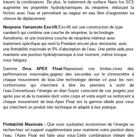
travers la combinaison. De plus, le traitement de surface Nano Ice SCS
augmente les propriétés hydrodynamiques du néoprène, réduisant la
friction avec l'eau et permettant au nageur en eau libre d’augmenter sa
vitesse de déplacement.
Neoprene Yamamoto Exo-lift
:Exo-lift est une construction de type
sandwich qui combine une couche de néoprène, la technologie
Aerodrome, et une troisième couche de néoprène intérieur avec
traitement spécifique qui rend la Predator encore plus résistante, avec
une flottabilité maximale et 0% d’absorption de l’eau. Une petite aide pour
maintenir une position hydrodynamique à tout moment, même lorsque
vous fatiguez.
Gamme
Orca APEX Float
:Repoussez vos limites,visez des
performances maximales,gagnez des secondes sur le chronomètre à
chaque mouvement de bras.Une technologie dernier cri pour les non-
conformistes qui cherchent à être les premiers à sortir de
l’eau.
Convertissez l’énergie en élan.Soyez conscient de vos progrès jour
après jour et de la manière dont votre corps et votre esprit se renforcent à
chaque mouvement de bras.Apex Float est la gamme idéale pour ceux
qui cherchent un produit très technique et adapté à leur pratique.
Flottabilité Maximale :
Que vous souhaitiez économiser de l’énergie ou
recherchiez un support supplémentaire pour maintenir votre position dans
l’eau, l’Apex Float est faite pour vous.Cette combinaison intègre des