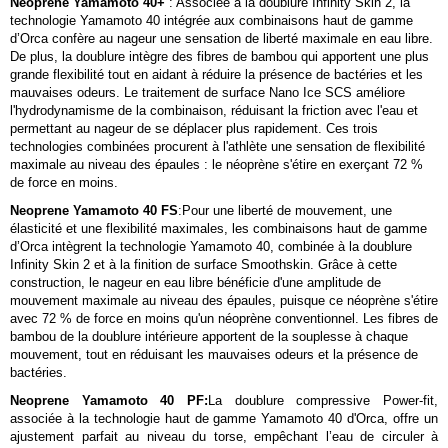
Neoprene Yamamoto 40+
: Associée à la doublure Infinity Skin 2, la
technologie Yamamoto 40 intégrée aux combinaisons haut de gamme
d’Orca confère au nageur une sensation de liberté maximale en eau libre.
De plus, la doublure intègre des fibres de bambou qui apportent une plus
grande flexibilité tout en aidant à réduire la présence de bactéries et les
mauvaises odeurs. Le traitement de surface Nano Ice SCS améliore
l'hydrodynamisme de la combinaison, réduisant la friction avec l'eau et
permettant au nageur de se déplacer plus rapidement. Ces trois
technologies combinées procurent à l'athlète une sensation de flexibilité
maximale au niveau des épaules : le néoprène s'étire en exerçant 72 %
de force en moins.
Neoprene Yamamoto 40 FS
:Pour une liberté de mouvement, une
élasticité et une flexibilité maximales, les combinaisons haut de gamme
d’Orca intègrent la technologie Yamamoto 40, combinée à la doublure
Infinity Skin 2 et à la finition de surface Smoothskin. Grâce à cette
construction, le nageur en eau libre bénéficie d'une amplitude de
mouvement maximale au niveau des épaules, puisque ce néoprène s'étire
avec 72 % de force en moins qu'un néoprène conventionnel. Les fibres de
bambou de la doublure intérieure apportent de la souplesse à chaque
mouvement, tout en réduisant les mauvaises odeurs et la présence de
bactéries.
Neoprene Yamamoto 40 PF:
La doublure compressive Power-fit,
associée à la technologie haut de gamme Yamamoto 40 d'Orca, offre un
ajustement parfait au niveau du torse, empêchant l’eau de circuler à