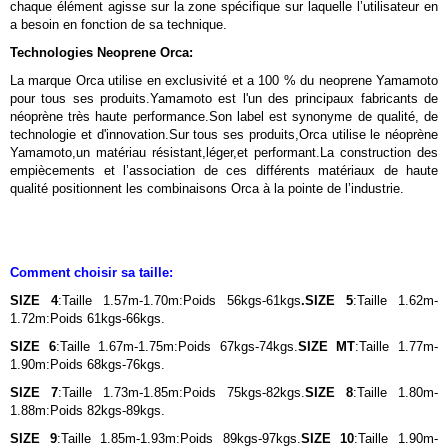
chaque élément agisse sur la zone spécifique sur laquelle l’utilisateur en
a besoin en fonction de sa technique.
Technologies Neoprene Orca:
La marque Orca utilise en exclusivité et a 100 % du neoprene Yamamoto
pour tous ses produits.Yamamoto est l'un des principaux fabricants de
néoprène très haute performance.Son label est synonyme de qualité, de
technologie et d'innovation.Sur tous ses produits,Orca utilise le néoprène
Yamamoto,un matériau résistant,léger,et performant.La construction des
empiècements et l’association de ces différents matériaux de haute
qualité positionnent les combinaisons Orca à la pointe de l’industrie.
Comment choisir sa taille:
SIZE 4
:Taille 1.57m-1.70m:Poids 56kgs-61kgs
.
SIZE 5
:Taille 1.62m-
1.72m:Poids 61kgs-66kgs.
SIZE 6
:Taille 1.67m-1.75m:Poids 67kgs-74kgs.
SIZE MT
:Taille 1.77m-
1.90m:Poids 68kgs-76kgs.
SIZE 7
:Taille 1.73m-1.85m:Poids 75kgs-82kgs.
SIZE 8
:Taille 1.80m-
1.88m:Poids 82kgs-89kgs.
SIZE 9
:Taille 1.85m-1.93m:Poids 89kgs-97kgs.
SIZE 10
:Taille 1.90m-