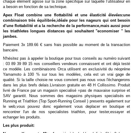
chaque élément agisse sur la zone spécifique sur laquelle l’utilisateur en
a besoin en fonction de sa technique.
Apex Float combine une flottabilité et une élasticité élevées:une
combinaison très équilibrée,idéale pour les nageurs qui ont besoin
d’une flottabilité et a la recherche de la performance,mais aussi pour
les triathletes longues distances qui souhaitent "economiser " les
jambes.
Paiement 3x 189.66 € sans frais possible au moment de la transaction
bancaire.
N'hésitez pas à appeler la boutique pour tous conseils au numéro suivant
: 03 89 39 89 15 nos conseillers vendeurs connaissent et ont déjà testé
ce modèle. Les combinaisons Orca utilisent en exclusivité du néoprène
Yamamoto à 100 % sur tous les modèles, cela est un vrai gage de
qualité. Si la taille choisie ne vous convient pas nous vous l'échangerons
dans les plus brefs delais.Livraison gratuite en 48 H Collissimo. Produit
livré de France par un magasin specialisé =pas de mauvaise surprise et
SAV garantit. Nous sommes des magasins physiques specialisés en
Running et Triathlon (Top Sport-Running Conseil ) presents egalement sur
le web,vous pouvez donc egalement vous deplacer en boutique et
rencontrer l'un de nos specialistes triathlon, pour tester,essayer et
echanger les produits.
Les plus produit: