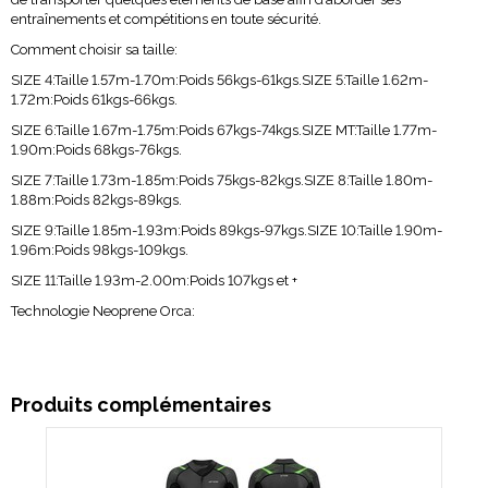
entraînements et compétitions en toute sécurité.
Comment choisir sa taille:
SIZE 4:Taille 1.57m-1.70m:Poids 56kgs-61kgs.SIZE 5:Taille 1.62m-
1.72m:Poids 61kgs-66kgs.
SIZE 6:Taille 1.67m-1.75m:Poids 67kgs-74kgs.SIZE MT:Taille 1.77m-
1.90m:Poids 68kgs-76kgs.
SIZE 7:Taille 1.73m-1.85m:Poids 75kgs-82kgs.SIZE 8:Taille 1.80m-
1.88m:Poids 82kgs-89kgs.
SIZE 9:Taille 1.85m-1.93m:Poids 89kgs-97kgs.SIZE 10:Taille 1.90m-
1.96m:Poids 98kgs-109kgs.
SIZE 11:Taille 1.93m-2.00m:Poids 107kgs et +
Technologie Neoprene Orca:
Produits complémentaires