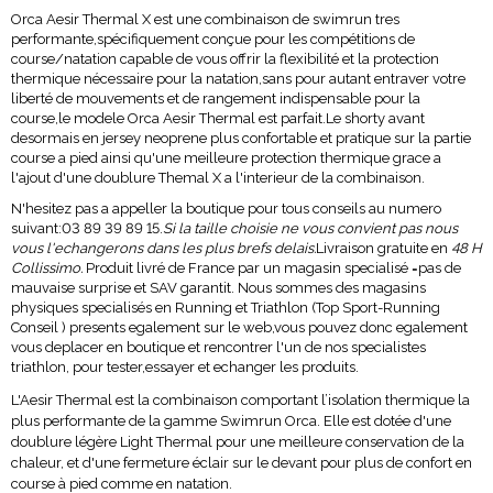
Orca Aesir Thermal X est une combinaison de swimrun tres
performante,spécifiquement conçue pour les compétitions de
course/natation capable de vous offrir la flexibilité et la protection
thermique nécessaire pour la natation,sans pour autant entraver votre
liberté de mouvements et de rangement indispensable pour la
course,le modele Orca Aesir Thermal est parfait.Le shorty avant
desormais en jersey neoprene plus confortable et pratique sur la partie
course a pied ainsi qu'une meilleure protection thermique grace a
l'ajout d'une doublure Themal X a l'interieur de la combinaison.
N'hesitez pas a appeller la boutique pour tous conseils au numero
suivant:03 89 39 89 15.
Si la taille choisie ne vous convient pas nous
vous l'echangerons dans les plus brefs delais.
Livraison gratuite en
48 H
Collissimo
.
Produit livré de France par un magasin specialisé =pas de
mauvaise surprise et SAV garantit. Nous sommes des magasins
physiques specialisés en Running et Triathlon (Top Sport-Running
Conseil ) presents egalement sur le web,vous pouvez donc egalement
vous deplacer en boutique et rencontrer l'un de nos specialistes
triathlon, pour tester,essayer et echanger les produits.
L'Aesir Thermal est la combinaison comportant l’isolation thermique la
plus performante de la gamme Swimrun Orca. Elle est dotée d'une
doublure légère Light Thermal pour une meilleure conservation de la
chaleur, et d'une fermeture éclair sur le devant pour plus de confort en
course à pied comme en natation.