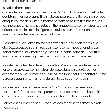
textile extérieur des jambes.
Isolation thermique
Grâce à la combinaison du néoprène Yamamoto 40 de 4 mm et de la
doublure intérieure Light Thermal,vous pourrez profiter pleinement de
chaque course de swimrun,même par températures très basses.Ces
technologies améliorent l'isolation thermique de la combinaison tout en
offrant l'extensibilité et la légèreté requises pour affronter chaque
aventure dans les meilleures conditions.
Élasticité elevée:Combinaison tres extensible l'isolation thermique
élevée,l’association optimisée de matériaux permet d’atteindre des
performances maximales en glisse sur la partie natation.Ouverture
avant integrale avec zip tres pratique sur la partie couse a pied.
Resistance:Le textile extérieur DuraSkin 2 sur la partie inférieure du
torse protège cette combinaison de toute abrasion causée par les
accessoires ou les obstacles que le swimrunner peut rencontrer sur son
parcours,augmentant ainsi la durabilité de sa combinaison.
Rangement:Une poche arrière de 15 x 12 cm est intégrée pour
permettre à l’athlète de transporter quelques éléments de base afin
d’aborder ses entraînements et compétitions en toute sécurité.
Polyvalence:Combinaison livrée avec des manchettes amovibles en
neoprenes.