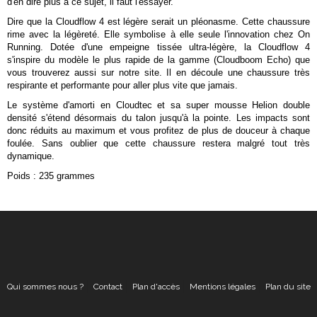
d'en dire plus à ce sujet, il faut l'essayer.
Dire que la Cloudflow 4 est légère serait un pléonasme. Cette chaussure
rime avec la légèreté. Elle symbolise à elle seule l'innovation chez On
Running. Dotée d'une empeigne tissée ultra-légère, la Cloudflow 4
s'inspire du modèle le plus rapide de la gamme (Cloudboom Echo) que
vous trouverez aussi sur notre site. Il en découle une chaussure très
respirante et performante pour aller plus vite que jamais.
Le système d'amorti en Cloudtec et sa super mousse Helion double
densité s'étend désormais du talon jusqu'à la pointe. Les impacts sont
donc réduits au maximum et vous profitez de plus de douceur à chaque
foulée. Sans oublier que cette chaussure restera malgré tout très
dynamique.
Poids : 235 grammes
Qui sommes nous ?
Contact
Plan d'accès
Mentions légales
Plan du site