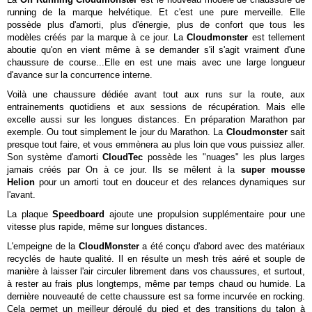
running de la marque helvétique. Et c'est une pure merveille. Elle
possède plus d'amorti, plus d'énergie, plus de confort que tous les
modèles créés par la marque à ce jour. La
Cloudmonster
est tellement
aboutie qu'on en vient même à se demander s'il s'agit vraiment d'une
chaussure de course...Elle en est une mais avec une large longueur
d'avance sur la concurrence interne.
Voilà une chaussure dédiée avant tout aux runs sur la route, aux
entrainements quotidiens et aux sessions de récupération. Mais elle
excelle aussi sur les longues distances. En préparation Marathon par
exemple. Ou tout simplement le jour du Marathon. La
Cloudmonster
sait
presque tout faire, et vous emmènera au plus loin que vous puissiez aller.
Son système d'amorti
CloudTec
possède les "nuages" les plus larges
jamais créés par On à ce jour. Ils se mêlent à la
super mousse
Helion
pour un amorti tout en douceur et des relances dynamiques sur
l'avant.
La plaque
Speedboard
ajoute une propulsion supplémentaire pour une
vitesse plus rapide, même sur longues distances.
L'empeigne de la
CloudMonster
a été conçu d'abord avec des matériaux
recyclés de haute qualité. Il en résulte un mesh très aéré et souple de
manière à laisser l'air circuler librement dans vos chaussures, et surtout,
à rester au frais plus longtemps, même par temps chaud ou humide. La
dernière nouveauté de cette chaussure est sa forme incurvée en rocking.
Cela permet un meilleur déroulé du pied et des transitions du talon à