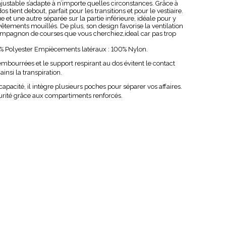
justable s’adapte à n’importe quelles circonstances. Grâce à
s tient debout, parfait pour les transitions et pour le vestiaire.
e et une autre séparée sur la partie inférieure, idéale pour y
êtements mouillés. De plus, son design favorise la ventilation
compagnon de courses que vous cherchiez,ideal car pas trop
00% Polyester Empiècements latéraux : 100% Nylon.
embourrées et le support respirant au dos évitent le contact
ainsi la transpiration.
capacité, il intègre plusieurs poches pour séparer vos affaires.
curité grâce aux compartiments renforcés.