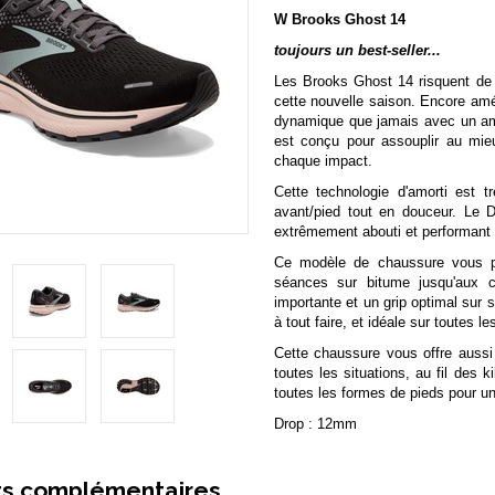
W Brooks Ghost 14
toujours un best-seller...
Les Brooks Ghost 14 risquent de 
cette nouvelle saison. Encore amél
dynamique que jamais avec un am
est conçu pour assouplir au mieu
chaque impact.
Cette technologie d'amorti est t
avant/pied tout en douceur. Le D
extrêmement abouti et performant 
Ce modèle de chaussure vous per
séances sur bitume jusqu'aux c
importante et un grip optimal sur
à tout faire, et idéale sur toutes 
Cette chaussure vous offre aussi 
toutes les situations, au fil des k
toutes les formes de pieds pour u
Drop : 12mm
ts complémentaires