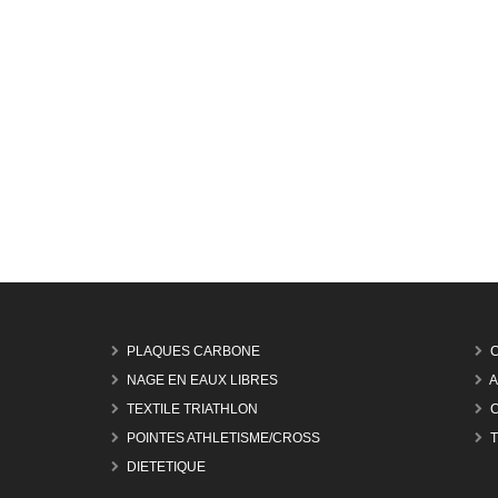
PLAQUES CARBONE
NAGE EN EAUX LIBRES
A
TEXTILE TRIATHLON
POINTES ATHLETISME/CROSS
DIETETIQUE