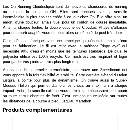
Les On Running Cloudeclipse sont de nouvelles chaussures de running
au sein de la collection ON. Elles sont conçues avec la semelle
intermédiaire la plus épaisse créée à ce jour chez On. Elle offre ainsi un
amorti d'une douceur jamais vue, pour un confort de course inégalable.
Ainsi, à chaque foulée, la double couche de Cloudtec Phase s'affaisse
pour un amorti adapté. Vous obtenez alors un déroulé de pied très doux.
Ce modèle est fabriqué avec une empeigne qui nécessite moins d'eau
pour sa fabircation. Le fil est teint avec la méthode "dope eye" qui
nécessite 90% d'eau en moins que les teintures standards. De plus, le
polyester utilisé est 100% recyclé. Ce mesh est très respirant et léger
pour garder vos pieds au frais plus longtemps.
Au niveau de la semelle intermédiaire, on trouve une Speedboard qui
vous apporte à la fois flexibilité et stabilité. Cette dernière s'étend du talon
jusqu'à la pointe pour plus de dynamisme. On trouve aussi la Super-
Mousse Helion qui permet d'amorti les chocs au maximum à chaque
impact. Enfin, la semelle externe vous offre le grip nécessaire pour courir
su route et sur chemins de forêt. C'est une chaussure idéale sur toutes
les distances de la course à pied, jusqu'au Marathon
Produits complémentaires