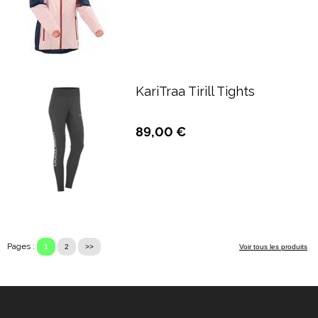
KariTraa Tirill Tights
89,00 €
Pages :
1
2
>>
Voir tous les produits