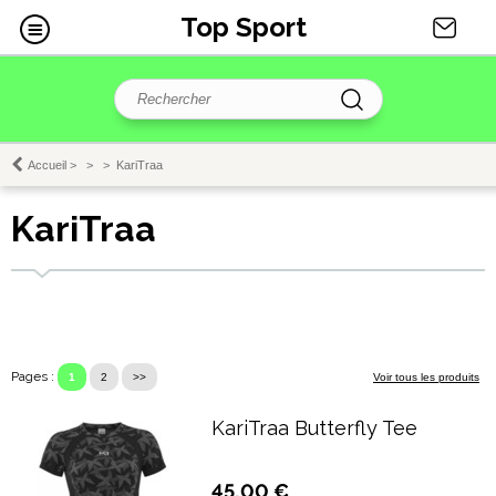
Top Sport
Accueil
>
>
>
KariTraa
KariTraa
Pages :
1
2
>>
Voir tous les produits
KariTraa Butterfly Tee
45,00 €